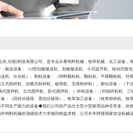
山东,乐陵)制造有限公司。是专业从事饲料机械，牧草机械，化工设备，
产：输送设备：（U型刮板输送机、刮板输送机、斗式提升机、移动式散
输送机、出仓机）。制粒设备：（饲料颗粒机。颗粒机、平模颗粒机、环
仿立式粉碎机、自吸式粉碎机、破饼机、无筛粉碎机）。膨化设备：（干
 锅式搅拌机、立式搅拌机、卧式搅拌机、）碎粒设备：（对辊碎粒机、三
设备：（回转分级筛、震动分级筛）。牧草加工设备：（牧草粉碎机、牧
做不同生产能力的设备◆我们公司的产品分大型小型家用品种非常多。价
外饲料机械的顶级技术力求做到精益求精，公司长年聘请国家农业机械设计