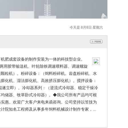
今天是 8月8日 星期六
有机肥成套设备的制作安装为一体的科技型企业。
包两用胶带输送机、叶轮除铁调速喂料器、调速螺旋
模颗粒机）。粉碎设备：（饲料粉碎机。齿盘粉碎机、水
法膨化机、湿法膨化机、高效挤压膨化机）。搅拌设备：
辊遂立即）。冷却器系列：（逆流式冷却器、稳定干燥冷
草均储器、牧草卧式冷却器）。◆我公司所有产品均可根
格实惠。欢迎广大客户来电来函咨询。公司坚持以笠技为
院知名工程师及从事多年饲料机械设计制作专家，...